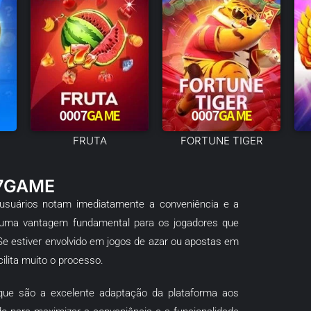
FRUTA
FORTUNE TIGER
07GAME
usuários notam imediatamente a conveniência e a
 uma vantagem fundamental para os jogadores que
Se estiver envolvido em jogos de azar ou apostas em
ilita muito o processo.
que são a excelente adaptação da plataforma aos