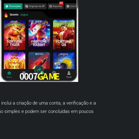
clui a criação de uma conta, a verificação e a
 são simples e podem ser concluídas em poucos