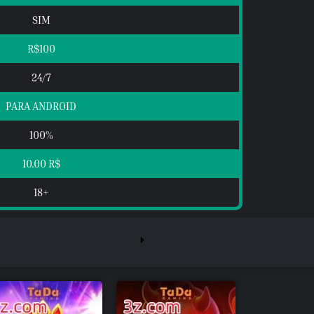
SIM
R$100
24/7
PARA ANDROID
100%
10.00 R$
18+