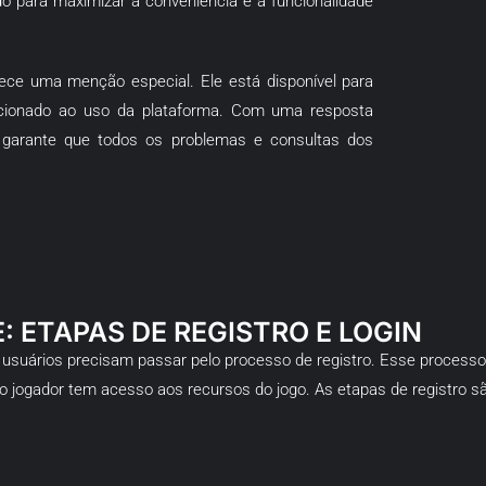
do para maximizar a conveniência e a funcionalidade
e uma menção especial. Ele está disponível para
acionado ao uso da plataforma. Com uma resposta
e garante que todos os problemas e consultas dos
 ETAPAS DE REGISTRO E LOGIN
uários precisam passar pelo processo de registro. Esse processo in
, o jogador tem acesso aos recursos do jogo. As etapas de registro