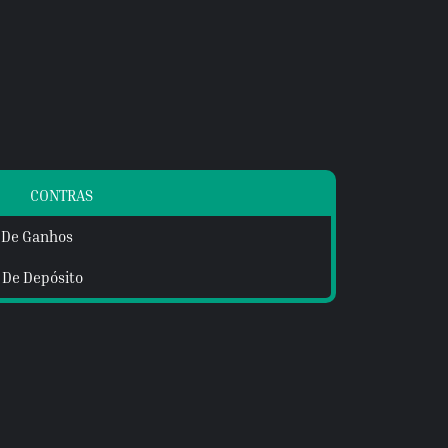
CONTRAS
 De Ganhos
 De Depósito