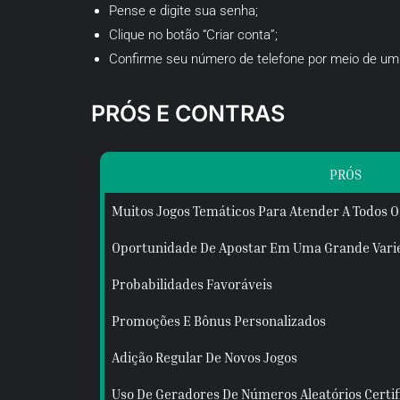
Pense e digite sua senha;
Clique no botão “Criar conta”;
Confirme seu número de telefone por meio de um 
PRÓS E CONTRAS
PRÓS
Muitos Jogos Temáticos Para Atender A Todos O
Oportunidade De Apostar Em Uma Grande Varie
Probabilidades Favoráveis
Promoções E Bônus Personalizados
Adição Regular De Novos Jogos
Uso De Geradores De Números Aleatórios Certif