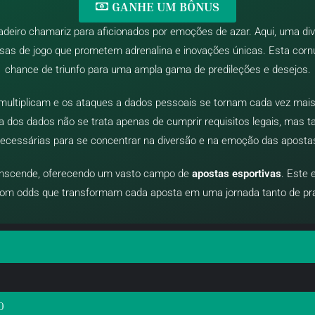
GANHE UM BÔNUS
deiro chamariz para aficionados por emoções de azar. Aqui, uma div
esas de jogo que prometem adrenalina e inovações únicas. Esta cor
chance de triunfo para uma ampla gama de predileções e desejos.
tiplicam e os ataques a dados pessoais se tornam cada vez mais f
 dos dados não se trata apenas de cumprir requisitos legais, mas ta
ecessárias para se concentrar na diversão e na emoção das aposta
ranscende, oferecendo um vasto campo de
apostas
esportivas
. Este 
com odds que transformam cada aposta em uma jornada tanto de praz
O